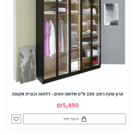
ארון טוקיו רוחב 200 ס"מ שלושה תאים - דלתות זכוכית שקופה
₪5,490
הוסף לסל