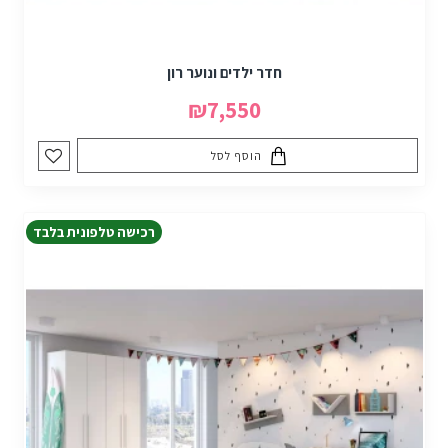
חדר ילדים ונוער רון
₪7,550
הוסף לסל
רכישה טלפונית בלבד