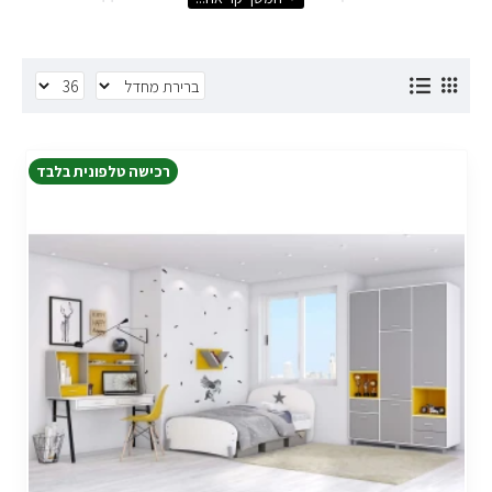
חדרים לילדים וחדרים לנוער שונים בעיצוב שלהם והם
מותאמים לסגנונות של הילדים והנערים מבחינת גודל,
צבע וכו'...
מבחר ענק של חדרי ילדים מעוצבים
רכישה טלפונית בלבד
אנחנו מציעים לכם אופציות לעיצוב חדרי ילדים לבנים
ואופציות לעיצוב חדרי ילדים לבנות, עיצוב החדר הינו
בהתאמה אישית של כל רהיט ובכל סגנון אם בצבע, מידות
והמראה, זאת בשילוב עזרה של איש מקצוע המתמחה
בתחום.
חדר ילדים מעוצב כולל מגוון רחב של אפשרויות המתאימות
הן למינו של הילד והן לגיל שלו ויכולים להיות מושפעים
מעיצובים אופנתיים או מעיצובים קלסיים ומאלמנטים
מיטת ילדים
המשולבים בעיצוב חדרי ילדים כגון:
נוחה לחדר
בהתאם לגילו של הילד וסגנון העיצוב הכללי, שילוב של