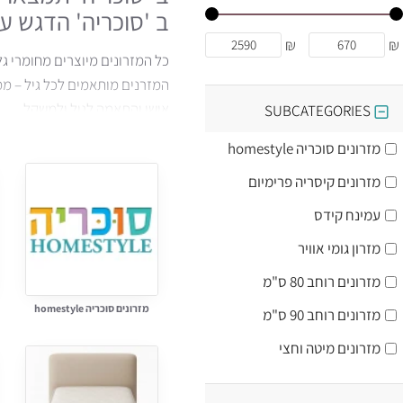
ב 'סוכריה' הדגש ע
₪
₪
כל המזרונים מיוצרים מחומרי גלם מובחרים כמו ספוג גומי אווי
המזרנים מותאמים לכל גיל – ממיט
אישי והתאמה לגיל ולמשקל.
SUBCATEGORIES
יתרונות המזרונים שלנו:
מזרונים סוכריה homestyle
מזרנים אורטופדיים – תמיכה מ
מזרונים קיסריה פרימיום
ללא קפיצים – שינה שקטה ויציבה
ויסקו ולטקס – חומרים מתקדמים
עמינח קידס
בד אלוורה – אנטיבקטריאלי, רך 
מזרון גומי אוויר
מחירים נוחים לכל תקציב – החל
מזרונים רוחב 80 ס"מ
איזה מזרון הכי מתאים לילדים 
מזרונים סוכריה homestyle
מזרונים רוחב 90 ס"מ
מומלץ לבחור מזרן ללא קפיצים ע
מזרונים מיטה וחצי
מה ההבדל בין מזרן ויסקו למז
ויסקו (Memory Foam) מגיב לחום הגוף ויוצר תמיכה אישית, בעוד לטקס טבעי נחשב אלסטי, נושם ואנטיבקטריאלי באופן טבעי.