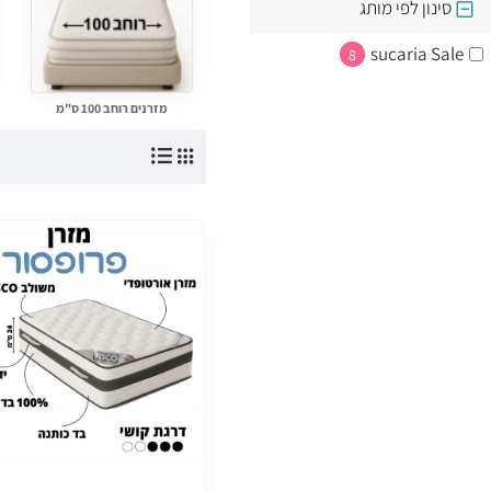
האם יש מזרנים ללא קפיצים ג
סינון לפי מותג
בהחלט. בסוכריה תמצאו גם מזרנ
sucaria Sale
8
האם מזרן בד אלוורה שונה ממז
כן. הבד נעים במיוחד, מסייע לשמ
מזרנים רוחב 100 ס"מ
האם אפשר להזמין מזרן בהתא
בהחלט. אנו מייצרים מזרנים גם 
מה המחיר של מזרן איכותי ללא
מזרנים איכותיים מתחילים החל מ-350 ₪ לדגמים בסיסיים, ועד כ-1,200 ₪ למזרני ויסקו/לטקס עבים 