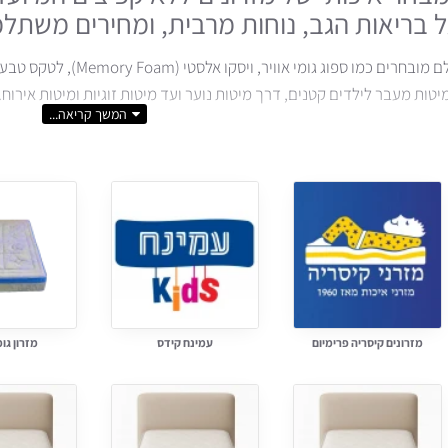
ל בריאות הגב, נוחות מרבית, ומחירים משתלמ
ר, ויסקו אלסטי (Memory Foam), לטקס טבעי, ובדים נושמים כמו בד אלוורה אנטיבקטריאלי.
ות מעבר לילדים קטנים, דרך מיטות נוער ועד מיטות זוגיות ומיטות אירוח. נ
ושלמת לעמוד השדרה ולשינה עמוקה
, ללא רעשים ותזוזות מיותרות
 המגיבים לחום הגוף ותומכים לפי מבנה הגוף
ונעים, עם תחושת קירור טבעית
 מ-
350 ₪
בלבד!
ונוער?
מזרונים קיסריה פרימיום
עמינח קידס
מזרון גומ
ם ספוג גומי אוויר או ויסקו בדרגת קושי בינונית – לתמיכה מושלמת בגב ה
רן לטקס?