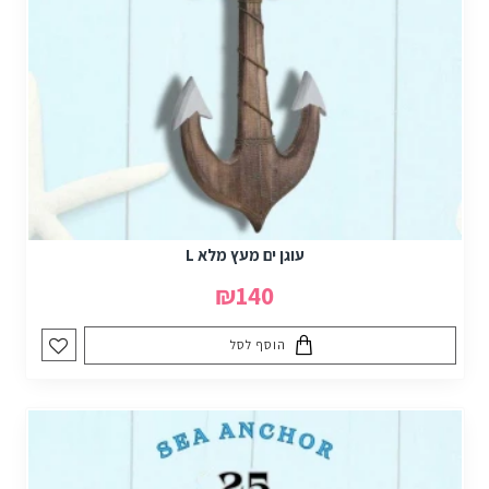
עוגן ים מעץ מלא L
₪140
הוסף לסל