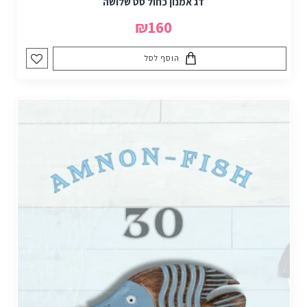
דג אמנון כחול סט שלושה
₪160
הוסף לסל