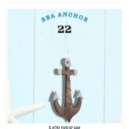
עוגן ים מעץ מלא S