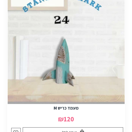
מעמד כריש M
₪120