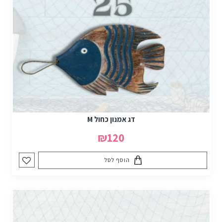
דג אמנון כחול M
₪120
הוסף לסל