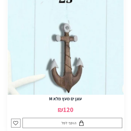
עוגן ים מעץ מלא M
₪120
הוסף לסל