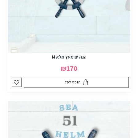
הגה ים מעץ מלא M
₪170
הוסף לסל