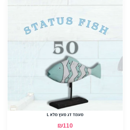
מעמד דג מעץ מלא L
₪110