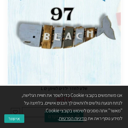
שלט לחדר ילדים לוויתן ים L
אנו משתמשים בקובצי Cookie כדי לשפר את חוויית הגלישה,
₪170
לנתח תנועת גולשים ולהתאים לך תכנים אישיים. בלחיצה על
"מאשר" אתה מסכים לשימוש בקובצי Cookie.
הוסף לסל
סינון מתקדם
למידע נוסף ראה את
מדיניות הפרטיות
.
אישור