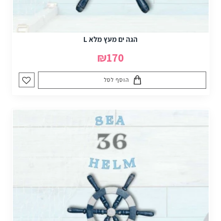
הגה ים מעץ מלא L
₪170
הוסף לסל