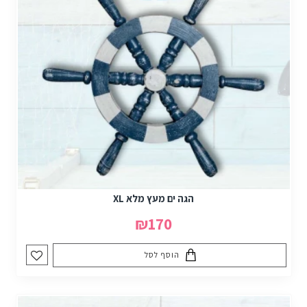
הגה ים מעץ מלא XL
₪170
הוסף לסל