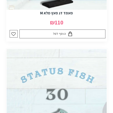
מעמד דג מעץ מלא M
₪110
הוסף לסל