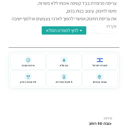
עריסה מרופדת בבד קטיפה איכותי ללא פשרות.
מיטה לתינוק עיצוב בנות בנים,
את עריסת התינוק אפשרי להפוך לארגז צעצועים או לפוף ישיבה
יוקרתי
העריסה כוללת:
מכסה עליון + רגלי ניקל אופציה לנידנוד + מזרן נשלף
מה מיוחד בעריסה שלנו
בעלת שימוש בכמה אופציות
תוצרת ישראל
עץ מלא
איכות מבנה
5
מבחר צבעים
5 שנות אחריות
30 שנות ניסיון
מידות:
גובה-98 רוחב-