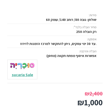
במיוחד למחברות, למחשב נייד ולציוד הלימודים בו-זמנית – בלי
צפיפות. משטח עליון בעובי 24 מ"מ, יציב ועמיד לשימוש יומיומי.
מידות:
שולחן: גובה 80/ רוחב 140/ עומק 60
כוורת ברלין רוחב 120 ס"מ כלולה – אחסון
בהישג יד
מחיר הובלה בלבד*:
רק הובלה 250
ההצעה כוללת את כוורת ברלין ברוחב 120 ס"מ עם דלתות,
אספקה:
בעובי 17 מ"מ – מקום מסודר לספרים, קלסרים ואביזרי לימוד.
עד 30 ימי עסקים, ניתן להתקשר למרכז הזמנות לזירוז.
הכוורת משלימה את השולחן ליחידת עבודה שלמה בלי לתפוס
הובלה והרכבה:
אפשרות איסוף מפתח תקווה (מחסן)
מקום נוסף בחדר.
2 מגירות רחבות על מסילות חזקות
sucaria Sale
שתי מגירות רחבות על מסילות חזקות שנפתחות ונסגרות בצורה
חלקה – מקום נוח לצרכי התלמיד: מחברות, כלי כתיבה ודברים
אישיים, מחולק ומסודר.
₪2,400
₪1,000
מוגן מפני רטיבות – רגליות מוגבהות