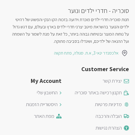
מה רוחב הכוורת?
סוכריה - חדרי ילדים ונוער
כוורת ברלין ברוחב 120 ס"מ עם דלתות.
חנות סוכריה חדרי ילדים מוכרת וידועה בזכות הקו הנקי והפשוט של רהיטי
מאיזה חומר השולחן עשוי?
ילדים והנוער בהשראת מיטב יצרני חדרי ילדים בארץ ובעולם, עם דגש גדול
מלמין פורמייקה איכותי – חזק, עמיד וקל לניקוי.
על נוחות המוצר ובטיחות גבוהה ביותר, כל זאת על מנת לשמור על השמחה
ועל ההנאה של ילדיכם, ושיגדלו בסביבה מתוקה.
באילו גוונים השולחן זמין?
אלכסנדר ינאי 3, א.ת. סגולה, פתח תקווה
צהוב, ורוד, אפור ולבן.
האם השולחן להרכבה עצמית?
Customer Service
כן, המוצר מגיע להרכבה עצמית, עם הוראות הרכבה באריזה.
My Account
יצירת קשר
מה האחריות על השולחן?
תקנון רכישה באתר סוכריה
החשבון שלי
מוצרי סוכריה מגיעים עם אחריות יצרן ל-5 שנים, בכפוף לשימוש
סביר ובהתאם לתעודת האחריות.
מדיניות פרטיות
היסטוריית הזמנות
שאלות שאנשים מחפשים ברשת על השולחן
הובלה והרכבה
מפת האתר
הצהרת נגישות
מחפשים שולחן כתיבה גדול עם כוורת?