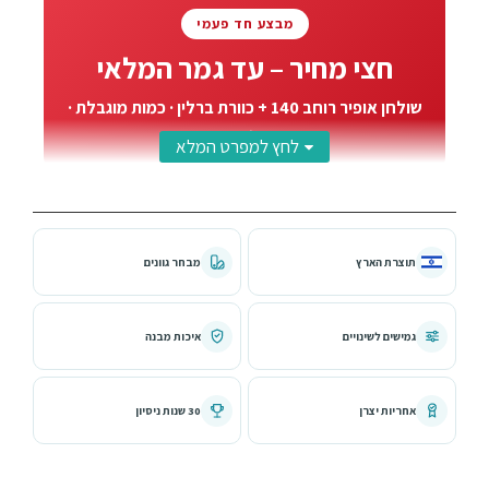
מבצע חד פעמי
חצי מחיר – עד גמר המלאי
שולחן אופיר רוחב 140 + כוורת ברלין · כמות מוגבלת ·
הזמינו עכשיו
שולחן כתיבה אופיר רוחב 140 + כוורת ברלין –
פתרון לימודים שלם לחדר ילדים ונוער
תוצרת הארץ
מבחר גוונים
שולחן כתיבה אופיר ברוחב 140 ס"מ מגיע יחד עם כוורת ברלין –
המשטח הרחב במשפחת אופיר, פתרון לימודים שלם ומעוצב
לחדר של הילד או הנער. משטח עבודה גדול, 2 מגירות רחבות
גמישים לשינויים
איכות מבנה
ואחסון בכוורת, הכל במבחר גוונים. שולחן שבנוי להחזיק שנים –
מכיתה א' ועד התיכון.
אחריות יצרן
30 שנות ניסיון
משטח עבודה רחב במיוחד – 140 ס"מ
משטח העבודה ברוחב 140 ס"מ ועומק 60 ס"מ נותן מקום רחב