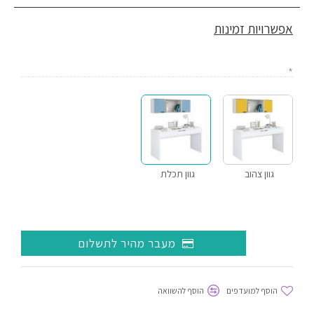
השולחן עומד על רגליות מוגבהות שמרימות אותו מהרצפה
ומגנות עליו מפני רטיבות בזמן שטיפת הרצפה – יתרון חשוב
אפשרויות זמינות
לאורך זמן בחדר ילדים.
בנייה ממלמין פורמייקה איכותי
השולחן והכוורת עשויים ממלמין פורמייקה איכותי – משטח חזק,
עמיד וקל לתחזוקה, שמתאים לשימוש היומיומי האינטנסיבי של
חדר ילדים ונוער.
מבחר גוונים
גוון צהוב
גוון תכלת
שולחן אופיר + כוורת ברלין מגיעים במבחר גוונים – צהוב, ורוד,
אפור ולבן – כך שאפשר להתאים אותם לחדר של הילד או הילדה
ולסגנון החדר.
מעבר מהיר לתשלום
מידות השולחן
רוחב 140 ס"מ, עומק 60 ס"מ, גובה 80 ס"מ. הגובה מהרצפה
הוסף למועדפים
הוסף להשוואה
עד תחילת המגירה 65 ס"מ – מתאים לישיבה נוחה מול השולחן.